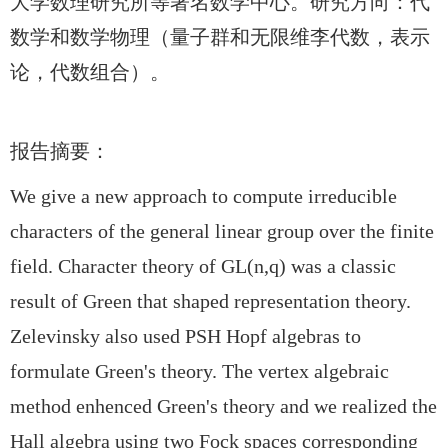
大学数理研究所等著名数学中心。研究方向：代
数学和数学物理（量子群和无限维李代数，表示
论，代数组合）。
报告摘要：
We give a new approach to compute irreducible
characters of the general linear group over the finite
field. Character theory of GL(n,q) was a classic
result of Green that shaped representation theory.
Zelevinsky also used PSH Hopf algebras to
formulate Green's theory. The vertex algebraic
method enhenced Green's theory and we realized the
Hall algebra using two Fock spaces corresponding